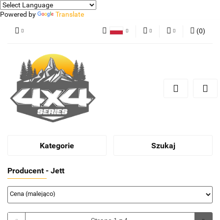
Powered by
Translate
(
0
)
Polski
PLN
Zaloguj się
German
Zarejestruj się
EUR
Dodaj zgłoszenie
Kategorie
Szukaj
Producent - Jett