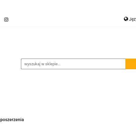
Ję
Jetour T2
Samochody inne
Panele LED
P
Ge
Spojlery
Panele ochronne
chody inne
Panele LED
Lampy robocze
Osłon
i poszerzenia