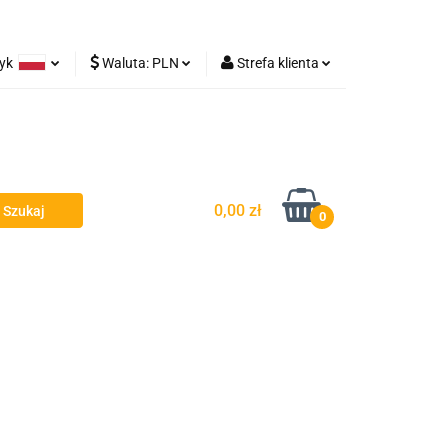
zyk
Waluta:
PLN
Strefa klienta
Lampy robocze
olski
PLN
Zaloguj się
rman
EUR
Zarejestruj się
Dodaj zgłoszenie
0,00 zł
0
y - Owiewki - Spojlery