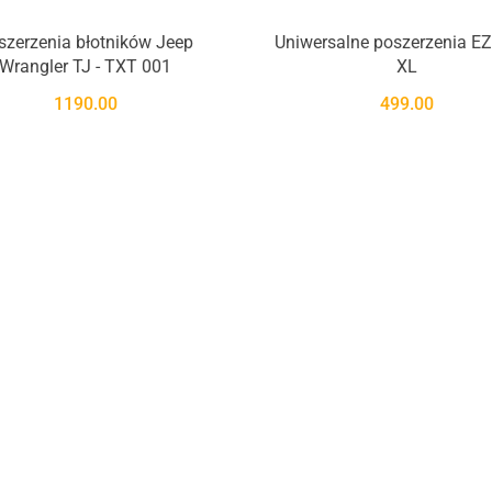
W dostawie
szerzenia błotników Jeep
Uniwersalne poszerzenia EZ 
Wrangler TJ - TXT 001
XL
1190.00
499.00