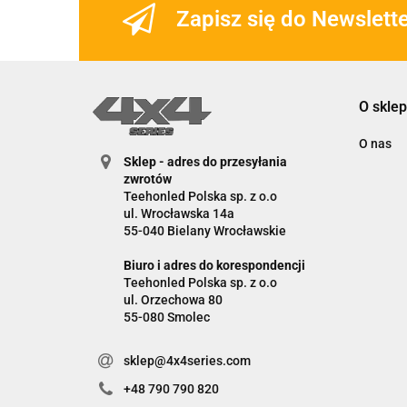
Zapisz się do Newslett
O sklep
O nas
Sklep - adres do przesyłania
zwrotów
Teehonled Polska sp. z o.o
ul. Wrocławska 14a
55-040 Bielany Wrocławskie
Biuro i adres do korespondencji
Teehonled Polska sp. z o.o
ul. Orzechowa 80
55-080 Smolec
sklep@4x4series.com
+48 790 790 820