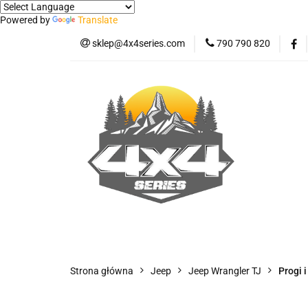
Powered by
Translate
sklep@4x4series.com
790 790 820
Jeep
Pick-up
Osłony - Owiewki - 
Jeep
Pick-up
Jetour T2
Samo
Panele ochronne
Strona główna
Jeep
Jeep Wrangler TJ
Progi 