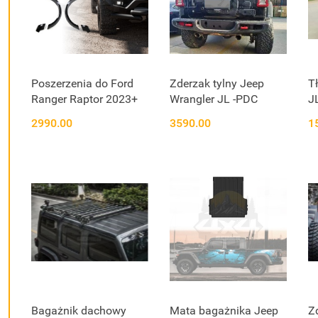
Poszerzenia do Ford
Zderzak tylny Jeep
T
Ranger Raptor 2023+
Wrangler JL -PDC
J
2990.00
3590.00
1
Bagażnik dachowy
Mata bagażnika Jeep
Z