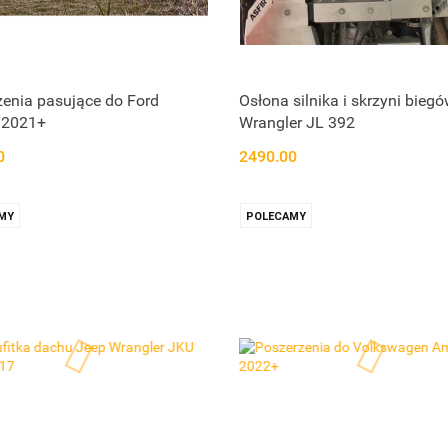
enia pasujące do Ford
Osłona silnika i skrzyni bieg
 2021+
Wrangler JL 392
0
2490.00
MY
POLECAMY