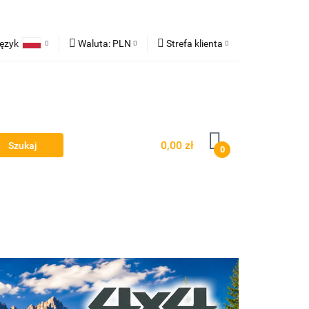
ęzyk
Waluta:
PLN
Strefa klienta
ampy robocze
Polski
PLN
Zaloguj się
erman
EUR
Zarejestruj się
Dodaj zgłoszenie
0,00 zł
0
Owiewki - Spojlery
Panele ochronne