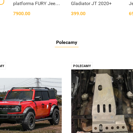
platforma FURY Jeep
Gladiator JT 2020+
J
Wrangler JLU
7900.00
399.00
6
Polecamy
MY
POLECAMY