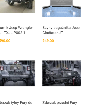
łumik Jeep Wrangler
Szyny bagażnika Jeep
L - TXJL P002-1
Gladiator JT
590.00
949.00
derzak tylny Fury do
Zderzak przedni Fury