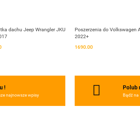
itka dachu Jeep Wrangler JKU
Poszerzenia do Volkswagen 
017
2022+
0
1690.00
u !
Polub 
sze najnowsze wpisy
Bądź na 