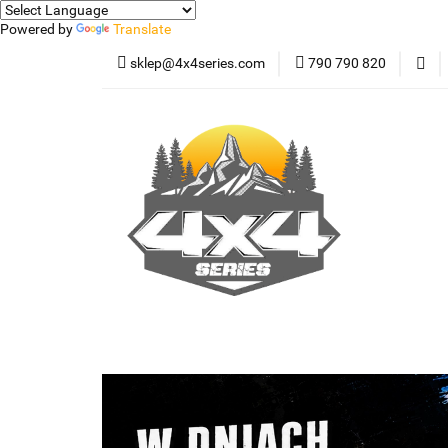
Powered by
Translate
sklep@4x4series.com
790 790 820
Jeep
Pick-up
Osłony - Owiewki - 
Jeep
Pick-up
Jetour T2
Samoc