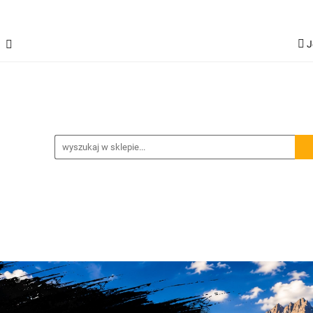
J
Jetour T2
Samochody inne
Panele LED
L
G
Spojlery
Panele ochronne
hody inne
Panele LED
Lampy robocze
Osłony - 