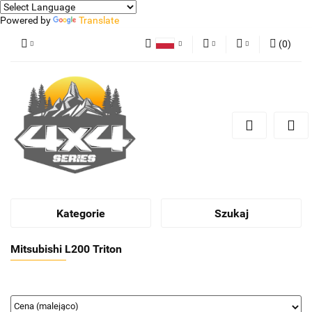
Powered by
Translate
(
0
)
Polski
PLN
Zaloguj się
German
Zarejestruj się
EUR
Dodaj zgłoszenie
Kategorie
Szukaj
Mitsubishi L200 Triton