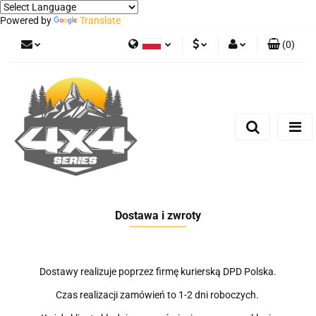
Powered by
Translate
(
0
)
Polski
PLN
Zaloguj się
German
Zarejestruj się
EUR
Dodaj zgłoszenie
Dostawa i zwroty
Dostawy realizuje poprzez firmę kurierską DPD Polska.
Czas realizacji zamówień to 1-2 dni roboczych.