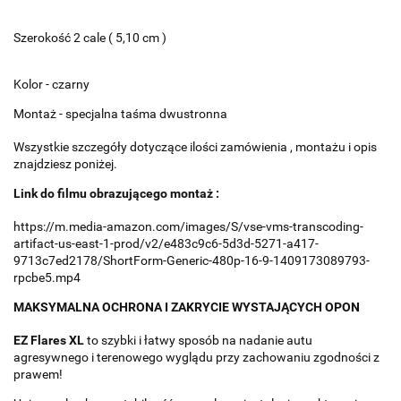
Szerokość 2 cale ( 5,10 cm )
Kolor - czarny
Montaż - specjalna taśma dwustronna
Wszystkie szczegóły dotyczące ilości zamówienia , montażu i opis
znajdziesz poniżej.
Link do filmu obrazującego montaż :
https://m.media-amazon.com/images/S/vse-vms-transcoding-
artifact-us-east-1-prod/v2/e483c9c6-5d3d-5271-a417-
9713c7ed2178/ShortForm-Generic-480p-16-9-1409173089793-
rpcbe5.mp4
MAKSYMALNA OCHRONA I ZAKRYCIE WYSTAJĄCYCH OPON
EZ Flares XL
to szybki i łatwy sposób na nadanie autu
agresywnego i terenowego wyglądu przy zachowaniu zgodności z
prawem!