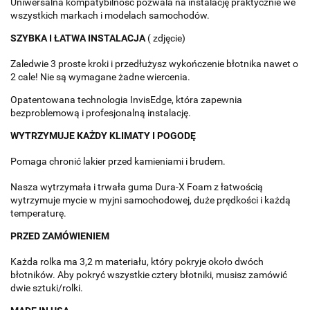
Uniwersalna kompatybilność pozwala na instalację praktycznie we
wszystkich markach i modelach samochodów.
SZYBKA I ŁATWA INSTALACJA
( zdjęcie)
Zaledwie 3 proste kroki i przedłużysz wykończenie błotnika nawet o
2 cale! Nie są wymagane żadne wiercenia.
Opatentowana technologia InvisEdge, która zapewnia
bezproblemową i profesjonalną instalację.
WYTRZYMUJE KAŻDY KLIMATY I POGODĘ
Pomaga chronić lakier przed kamieniami i brudem.
Nasza wytrzymała i trwała guma Dura-X Foam z łatwością
wytrzymuje mycie w myjni samochodowej, duże prędkości i każdą
temperaturę.
PRZED ZAMÓWIENIEM
Każda rolka ma 3,2 m materiału, który pokryje około dwóch
błotników. Aby pokryć wszystkie cztery błotniki, musisz zamówić
dwie sztuki/rolki.