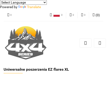
Powered by
Translate
(
0
)
Polski
PLN
Zaloguj się
German
Zarejestruj się
EUR
Dodaj zgłoszenie
Uniwersalne poszerzenia EZ flares XL