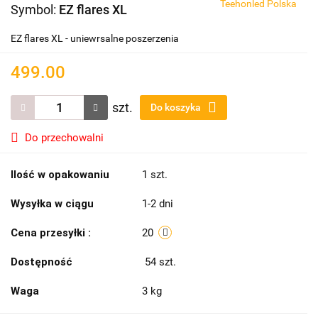
Teehonled Polska
Symbol:
EZ flares XL
EZ flares XL - uniewrsalne poszerzenia
499.00
szt.
Do koszyka
Do przechowalni
Ilość w opakowaniu
1 szt.
Wysyłka w ciągu
1-2 dni
Cena przesyłki :
20
Dostępność
54
szt.
Waga
3 kg