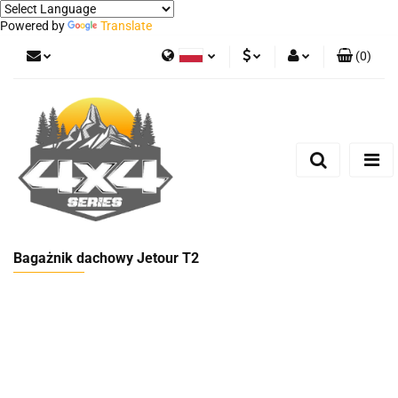
Powered by
Translate
(
0
)
Polski
PLN
Zaloguj się
German
Zarejestruj się
EUR
Dodaj zgłoszenie
Bagażnik dachowy Jetour T2