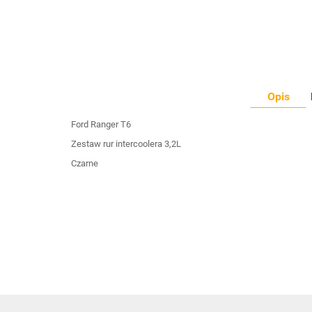
Opis
Ford Ranger T6
Zestaw rur intercoolera 3,2L
Czarne