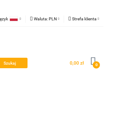
ęzyk
Waluta:
PLN
Strefa klienta
ampy robocze
Polski
PLN
Zaloguj się
erman
EUR
Zarejestruj się
Dodaj zgłoszenie
0,00 zł
0
Owiewki - Spojlery
Panele ochronne