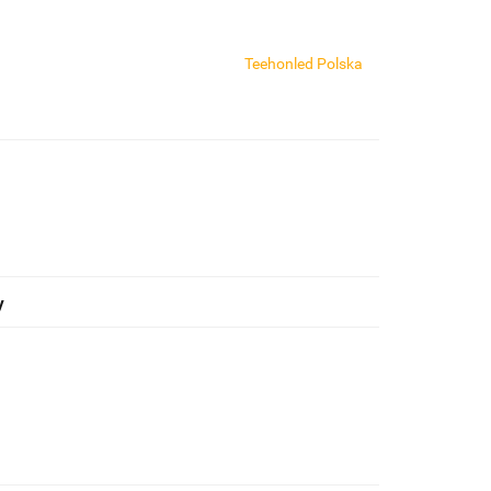
Teehonled Polska
y