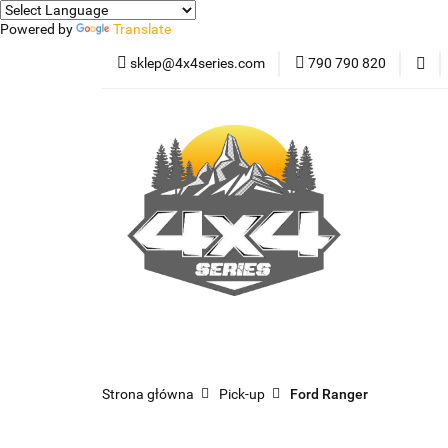
Powered by
Translate
sklep@4x4series.com
790 790 820
Jeep
Pick-up
Osłony - Owiewki - 
Jeep
Pick-up
Jetour T2
Samoc
Strona główna
Pick-up
Ford Ranger