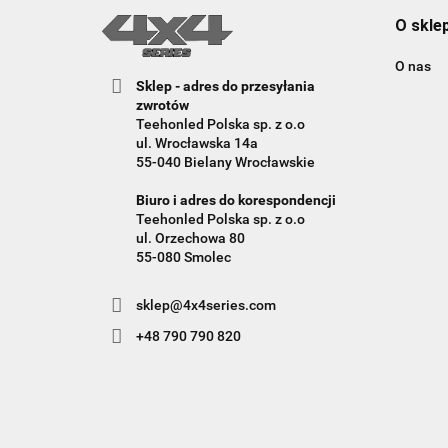
O skle
O nas
Sklep - adres do przesyłania
zwrotów
Teehonled Polska sp. z o.o
ul. Wrocławska 14a
55-040 Bielany Wrocławskie
Biuro i adres do korespondencji
Teehonled Polska sp. z o.o
ul. Orzechowa 80
55-080 Smolec
sklep@4x4series.com
+48 790 790 820