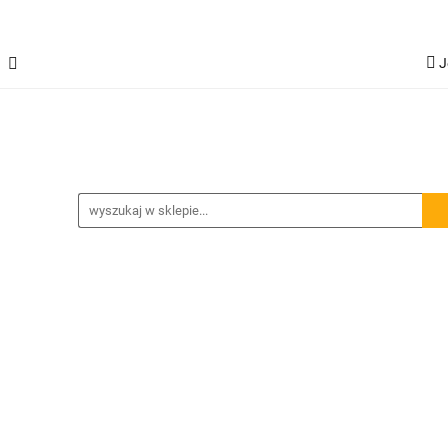
J
Jetour T2
Samochody inne
Panele LED
L
G
Spojlery
Panele ochronne
hody inne
Panele LED
Lampy robocze
Osłony - 