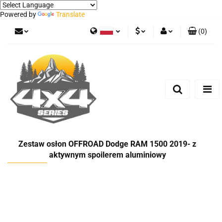
Powered by
Translate
(
0
)
Polski
PLN
Zaloguj się
German
Zarejestruj się
EUR
Dodaj zgłoszenie
Zestaw osłon OFFROAD Dodge RAM 1500 2019- z
aktywnym spoilerem aluminiowy