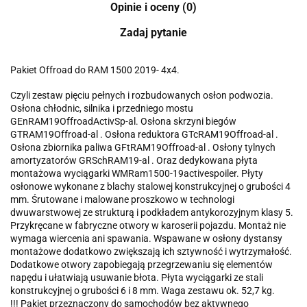
Opinie i oceny (0)
Zadaj pytanie
Pakiet Offroad do RAM 1500 2019- 4x4.
Czyli zestaw pięciu pełnych i rozbudowanych osłon podwozia.
Osłona chłodnic, silnika i przedniego mostu
GEnRAM19OffroadActivSp-al. Osłona skrzyni biegów
GTRAM19Offroad-al . Osłona reduktora GTcRAM19Offroad-al .
Osłona zbiornika paliwa GFtRAM19Offroad-al . Osłony tylnych
amortyzatorów GRSchRAM19-al . Oraz dedykowana płyta
montażowa wyciągarki WMRam1500-19activespoiler. Płyty
osłonowe wykonane z blachy stalowej konstrukcyjnej o grubości 4
mm. Śrutowane i malowane proszkowo w technologi
dwuwarstwowej ze strukturą i podkładem antykorozyjnym klasy 5.
Przykręcane w fabryczne otwory w karoserii pojazdu. Montaż nie
wymaga wiercenia ani spawania. Wspawane w osłony dystansy
montażowe dodatkowo zwiększają ich sztywność i wytrzymałość.
Dodatkowe otwory zapobiegają przegrzewaniu się elementów
napędu i ułatwiają usuwanie błota. Płyta wyciągarki ze stali
konstrukcyjnej o grubości 6 i 8 mm. Waga zestawu ok. 52,7 kg.
!!! Pakiet przeznaczony do samochodów bez aktywnego