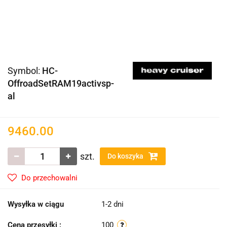
Symbol:
HC-
OffroadSetRAM19activsp-
al
9460.00
szt.
Do koszyka
Do przechowalni
Wysyłka w ciągu
1-2 dni
Cena przesyłki :
100