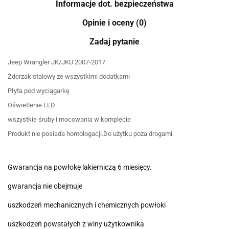
Informacje dot. bezpieczeństwa
Opinie i oceny (0)
Zadaj pytanie
Jeep Wrangler JK/JKU 2007-2017
Zderzak stalowy ze wszystkimi dodatkami
Płyta pod wyciągarkę
Oświetlenie LED
wszystkie śruby i mocowania w komplecie
Produkt nie posiada homologacji.Do użytku poza drogami.
Gwarancja na powłokę lakierniczą 6 miesięcy.
gwarancja nie obejmuje
uszkodze
ń
mechanicznych i chemicznych pow
ł
oki
uszkodze
ń
powsta
ł
ych z winy u
ż
ytkownika