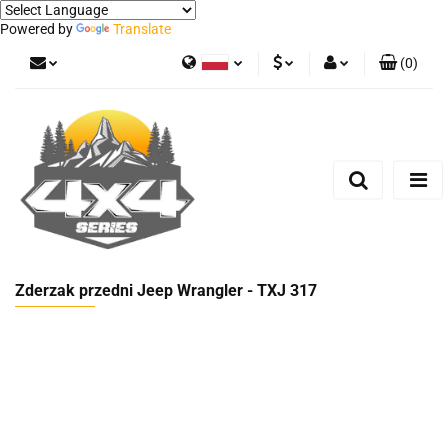
Powered by
Translate
(
0
)
Polski
PLN
Zaloguj się
German
Zarejestruj się
EUR
Dodaj zgłoszenie
Zderzak przedni Jeep Wrangler - TXJ 317