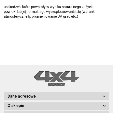
uszkodze
ń
,
które
powsta
ł
y
w
wyniku
naturalnego
zu
ż
ycia
pow
ł
oki
lub
jej
normalnego
wyeksploatowania
si
ę
(warunki
atmosferyczne tj. promieniowanie UV, grad etc.)
Dane adresowe
O sklepie