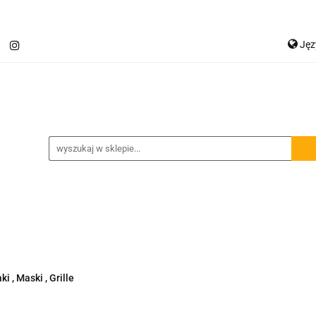
Ję
Jetour T2
Samochody inne
Panele LED
P
Ge
Spojlery
Panele ochronne
chody inne
Panele LED
Lampy robocze
Osłon
i , Maski , Grille