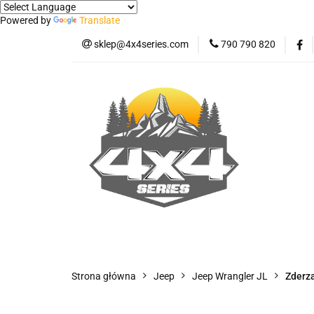
Powered by
Translate
sklep@4x4series.com
790 790 820
Jeep
Pick-up
Osłony - Owiewki - 
Jeep
Pick-up
Jetour T2
Samo
Panele ochronne
Strona główna
Jeep
Jeep Wrangler JL
Zderzak