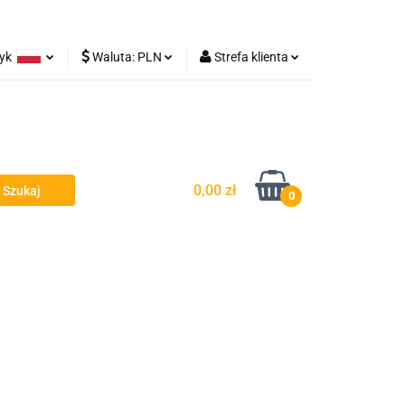
zyk
Waluta:
PLN
Strefa klienta
Lampy robocze
olski
PLN
Zaloguj się
rman
EUR
Zarejestruj się
Dodaj zgłoszenie
0,00 zł
0
y - Owiewki - Spojlery