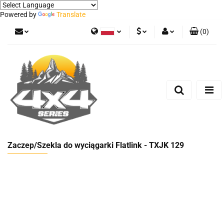
Powered by
Translate
(
0
)
Polski
PLN
Zaloguj się
German
Zarejestruj się
EUR
Dodaj zgłoszenie
Zaczep/Szekla do wyciągarki Flatlink - TXJK 129