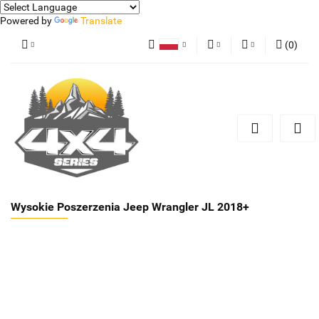
Powered by
Translate
(
0
)
Polski
PLN
Zaloguj się
German
Zarejestruj się
EUR
Dodaj zgłoszenie
Wysokie Poszerzenia Jeep Wrangler JL 2018+