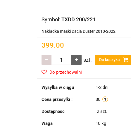
Symbol:
TXDD 200/221
Nakładka maski Dacia Duster 2010-2022
399.00
szt.
Do koszyka
Do przechowalni
Wysyłka w ciągu
1-2 dni
Cena przesyłki :
30
Dostępność
2
szt.
Waga
10 kg