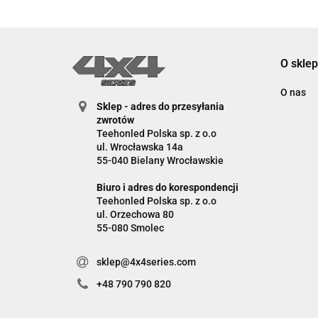
O sklep
O nas
Sklep - adres do przesyłania
zwrotów
Teehonled Polska sp. z o.o
ul. Wrocławska 14a
55-040 Bielany Wrocławskie
Biuro i adres do korespondencji
Teehonled Polska sp. z o.o
ul. Orzechowa 80
55-080 Smolec
sklep@4x4series.com
+48 790 790 820