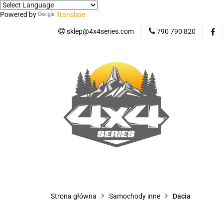
Powered by
Translate
sklep@4x4series.com
790 790 820
Jeep
Pick-up
Osłony - Owiewki - 
Jeep
Pick-up
Jetour T2
Samo
Panele ochronne
Strona główna
Samochody inne
Dacia