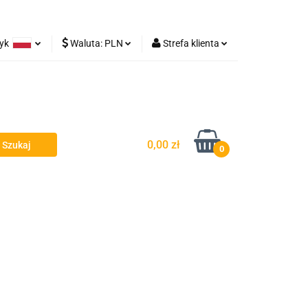
zyk
Waluta:
PLN
Strefa klienta
Lampy robocze
olski
PLN
Zaloguj się
rman
EUR
Zarejestruj się
Dodaj zgłoszenie
0,00 zł
0
y - Owiewki - Spojlery