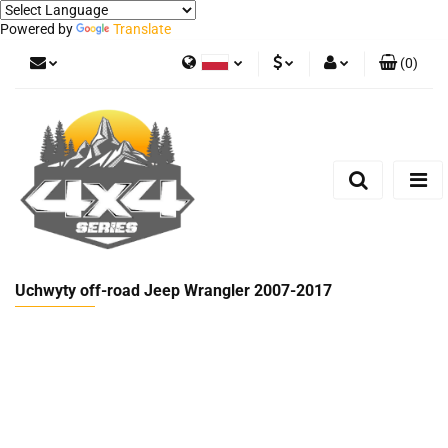
Powered by
Translate
(
0
)
Polski
PLN
Zaloguj się
German
Zarejestruj się
EUR
Dodaj zgłoszenie
Uchwyty off-road Jeep Wrangler 2007-2017