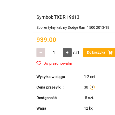
Symbol:
TXDR 19613
Spoiler tylny kabiny Dodge Ram 1500 2013-18
939.00
szt.
Do koszyka
Do przechowalni
Wysyłka w ciągu
1-2 dni
Cena przesyłki :
30
Dostępność
5
szt.
Waga
12 kg