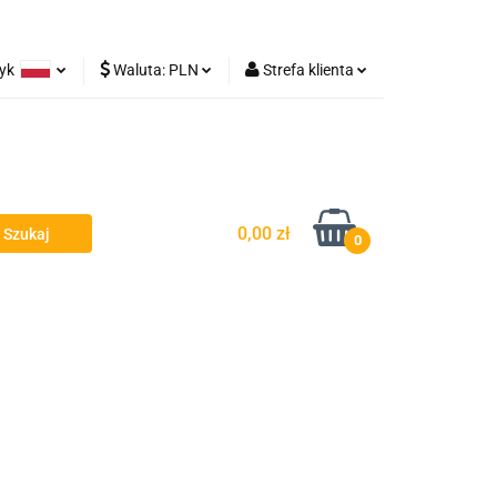
zyk
Waluta:
PLN
Strefa klienta
Lampy robocze
olski
PLN
Zaloguj się
rman
EUR
Zarejestruj się
Dodaj zgłoszenie
0,00 zł
0
y - Owiewki - Spojlery