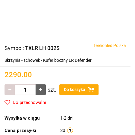
Teehonled Polska
Symbol:
TXLR LH 002S
Skrzynia - schowek - Kufer boczny LR Defender
2290.00
szt.
Do koszyka
Do przechowalni
Wysyłka w ciągu
1-2 dni
Cena przesyłki :
30