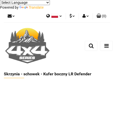
Powered by
Translate
(
0
)
Polski
PLN
Zaloguj się
German
Zarejestruj się
EUR
Dodaj zgłoszenie
Skrzynia - schowek - Kufer boczny LR Defender