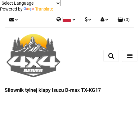
Powered by
Translate
(
0
)
Polski
PLN
Zaloguj się
German
Zarejestruj się
EUR
Dodaj zgłoszenie
Siłownik tylnej klapy Isuzu D-max TX-KG17