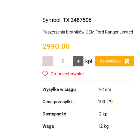
Symbol:
TX 2487506
Poszerzenia błotników OEM Ford Ranger Limited i
2990.00
kpl
Do koszyka
Do przechowalni
Wysyłka w ciągu
1-2 dni
Cena przesyłki :
100
Dostępność
2
kpl
Waga
12 kg