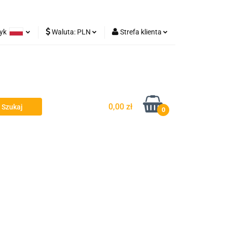
zyk
Waluta:
PLN
Strefa klienta
Lampy robocze
olski
PLN
Zaloguj się
rman
EUR
Zarejestruj się
Dodaj zgłoszenie
0,00 zł
0
y - Owiewki - Spojlery