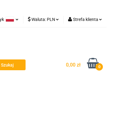
zyk
Waluta:
PLN
Strefa klienta
Lampy robocze
olski
PLN
Zaloguj się
rman
EUR
Zarejestruj się
Dodaj zgłoszenie
0,00 zł
0
y - Owiewki - Spojlery