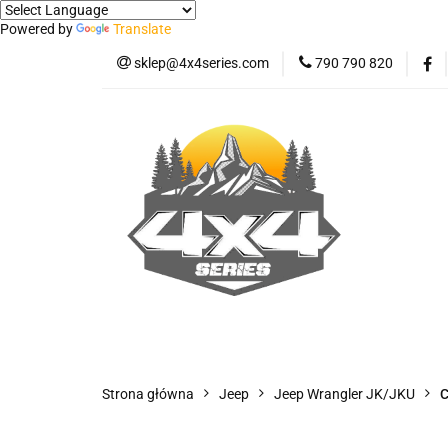
Powered by
Translate
sklep@4x4series.com
790 790 820
Jeep
Pick-up
Osłony - Owiewki - 
Jeep
Pick-up
Jetour T2
Samo
Panele ochronne
Strona główna
Jeep
Jeep Wrangler JK/JKU
C