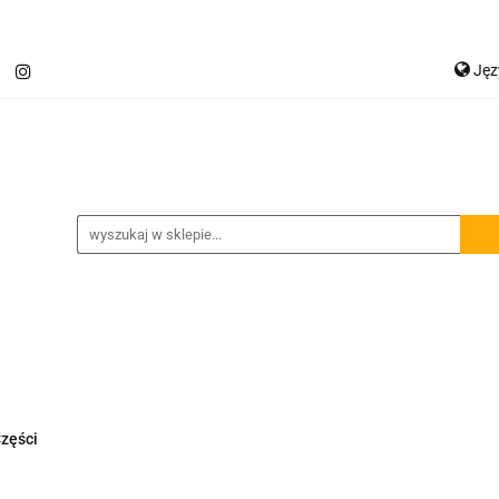
Ję
Jetour T2
Samochody inne
Panele LED
P
Ge
Spojlery
Panele ochronne
chody inne
Panele LED
Lampy robocze
Osłon
zęści