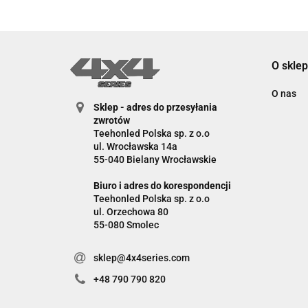
O sklep
O nas
Sklep - adres do przesyłania
zwrotów
Teehonled Polska sp. z o.o
ul. Wrocławska 14a
55-040 Bielany Wrocławskie
Biuro i adres do korespondencji
Teehonled Polska sp. z o.o
ul. Orzechowa 80
55-080 Smolec
sklep@4x4series.com
+48 790 790 820