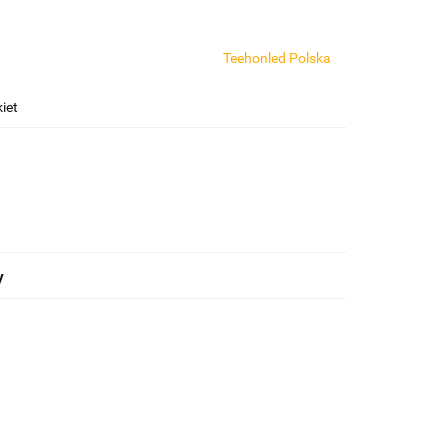
Teehonled Polska
iet
y