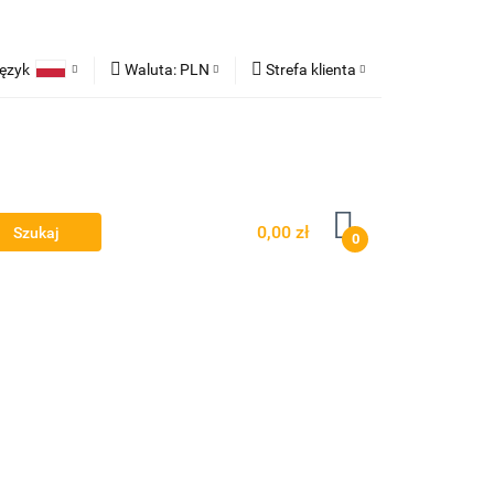
ęzyk
Waluta:
PLN
Strefa klienta
ampy robocze
Polski
PLN
Zaloguj się
erman
EUR
Zarejestruj się
Dodaj zgłoszenie
0,00 zł
0
Owiewki - Spojlery
Panele ochronne