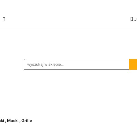
J
Jetour T2
Samochody inne
Panele LED
L
G
Spojlery
Panele ochronne
hody inne
Panele LED
Lampy robocze
Osłony - 
i , Maski , Grille