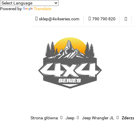
Powered by
Translate
sklep@4x4series.com
790 790 820
Jeep
Pick-up
Osłony - Owiewki - 
Jeep
Pick-up
Jetour T2
Samoc
Strona główna
Jeep
Jeep Wrangler JL
Zderzak