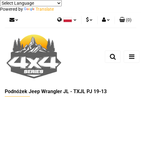
Powered by
Translate
(
0
)
Polski
PLN
Zaloguj się
German
Zarejestruj się
EUR
Dodaj zgłoszenie
Podnóżek Jeep Wrangler JL - TXJL PJ 19-13