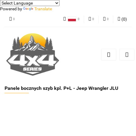
Powered by
Translate
(
0
)
Polski
PLN
Zaloguj się
German
Zarejestruj się
EUR
Dodaj zgłoszenie
Panele bocznych szyb kpl. P+L - Jeep Wrangler JLU