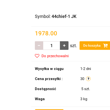
Symbol:
44chief-1 JK
1978.00
szt.
Do koszyka
Do przechowalni
Wysyłka w ciągu
1-2 dni
Cena przesyłki :
30
Dostępność
5
szt.
Waga
3 kg