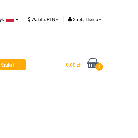
zyk
Waluta:
PLN
Strefa klienta
Lampy robocze
olski
PLN
Zaloguj się
rman
EUR
Zarejestruj się
Dodaj zgłoszenie
0,00 zł
0
y - Owiewki - Spojlery