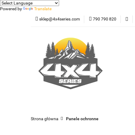
Powered by
Translate
sklep@4x4series.com
790 790 820
Jeep
Pick-up
Osłony - Owiewki - 
Jeep
Pick-up
Jetour T2
Samoc
Strona główna
Panele ochronne