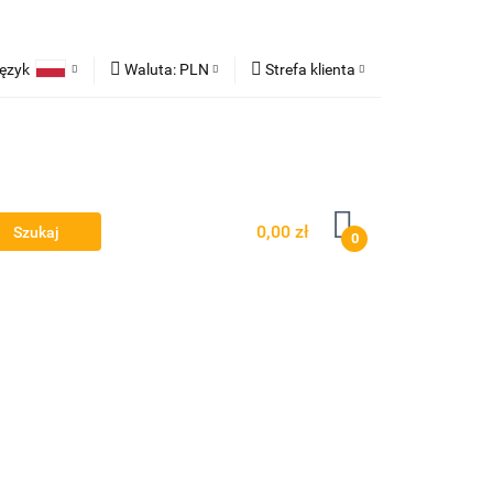
ęzyk
Waluta:
PLN
Strefa klienta
ampy robocze
Polski
PLN
Zaloguj się
erman
EUR
Zarejestruj się
Dodaj zgłoszenie
0,00 zł
0
Owiewki - Spojlery
Panele ochronne