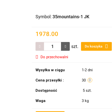
Symbol:
35mountains-1 JK
1978.00
szt.
Do koszyka
Do przechowalni
Wysyłka w ciągu
1-2 dni
Cena przesyłki :
30
Dostępność
5
szt.
Waga
3 kg