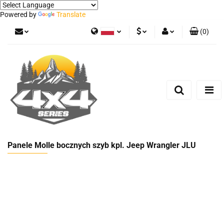
Powered by
Translate
(
0
)
Polski
PLN
Zaloguj się
German
Zarejestruj się
EUR
Dodaj zgłoszenie
Panele Molle bocznych szyb kpl. Jeep Wrangler JLU