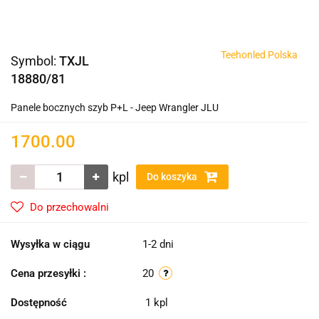
Teehonled Polska
Symbol:
TXJL
18880/81
Panele bocznych szyb P+L - Jeep Wrangler JLU
1700.00
kpl
Do koszyka
Do przechowalni
Wysyłka w ciągu
1-2 dni
Cena przesyłki :
20
Dostępność
1
kpl