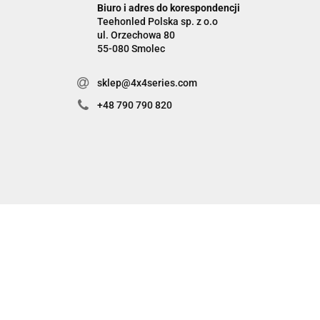
Biuro i adres do korespondencji
Teehonled Polska sp. z o.o
ul. Orzechowa 80
55-080 Smolec
sklep@4x4series.com
+48 790 790 820