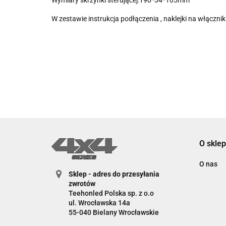
Wymiary skrzynki sterującej:190*34*105mm
W zestawie instrukcja podłączenia , naklejki na włączni
O sklep
O nas
Sklep - adres do przesyłania
zwrotów
Teehonled Polska sp. z o.o
ul. Wrocławska 14a
55-040 Bielany Wrocławskie