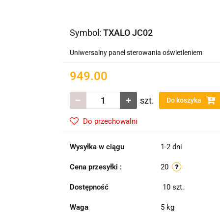
Symbol:
TXALO JC02
Uniwersalny panel sterowania oświetleniem
949.00
szt.
Do koszyka
Do przechowalni
Wysyłka w ciągu
1-2 dni
Cena przesyłki :
20
Dostępność
10
szt.
Waga
5 kg