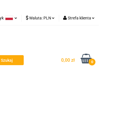
zyk
Waluta:
PLN
Strefa klienta
Lampy robocze
olski
PLN
Zaloguj się
rman
EUR
Zarejestruj się
Dodaj zgłoszenie
0,00 zł
0
y - Owiewki - Spojlery