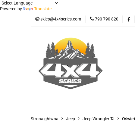
Powered by
Translate
sklep@4x4series.com
790 790 820
Jeep
Pick-up
Osłony - Owiewki - 
Jeep
Pick-up
Jetour T2
Samo
Panele ochronne
Strona główna
Jeep
Jeep Wrangler TJ
Oświet