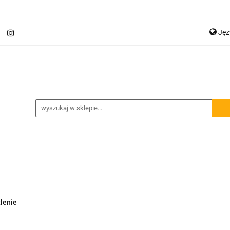
Ję
Jetour T2
Samochody inne
Panele LED
P
Ge
Spojlery
Panele ochronne
chody inne
Panele LED
Lampy robocze
Osłon
lenie