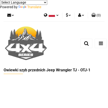
Powered by
Translate
(
0
)
Polski
PLN
Zaloguj się
German
Zarejestruj się
EUR
Dodaj zgłoszenie
Owiewki szyb przednich Jeep Wrangler TJ - OTJ-1