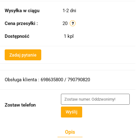
Wysyłka w ciągu
1-2 dni
Cena przesyłki :
20
Dostępność
1
kpl
Zadaj pytanie
Obsługa klienta : 698635800 / 790790820
Zostaw telefon
Wyślij
Opis