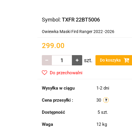
Symbol:
TXFR 22BT5006
Owiewka Maski Fird Ranger 2022 -2026
299.00
szt.
Do koszyka
Do przechowalni
Wysyłka w ciągu
1-2 dni
Cena przesyłki :
30
Dostępność
5
szt.
Waga
12 kg