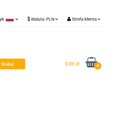
zyk
Waluta:
PLN
Strefa klienta
Lampy robocze
olski
PLN
Zaloguj się
rman
EUR
Zarejestruj się
Dodaj zgłoszenie
0,00 zł
0
y - Owiewki - Spojlery