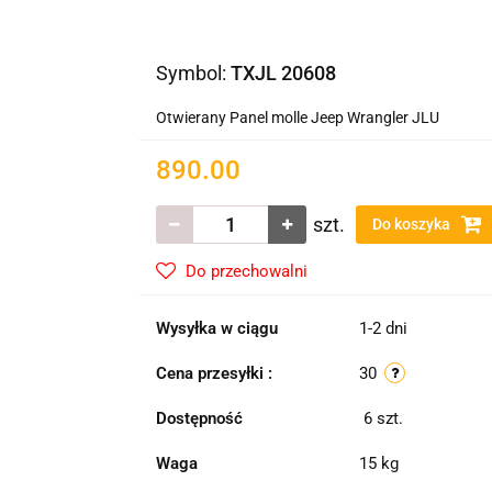
Symbol:
TXJL 20608
Otwierany Panel molle Jeep Wrangler JLU
890.00
szt.
Do koszyka
Do przechowalni
Wysyłka w ciągu
1-2 dni
Cena przesyłki :
30
Dostępność
6
szt.
Waga
15 kg