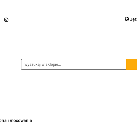
Ję
Jetour T2
Samochody inne
Panele LED
P
Ge
Spojlery
Panele ochronne
chody inne
Panele LED
Lampy robocze
Osłon
oria i mocowania