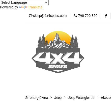
Powered by
Translate
sklep@4x4series.com
790 790 820
Jeep
Pick-up
Osłony - Owiewki - 
Jeep
Pick-up
Jetour T2
Samo
Panele ochronne
Strona główna
Jeep
Jeep Wrangler JL
Akces