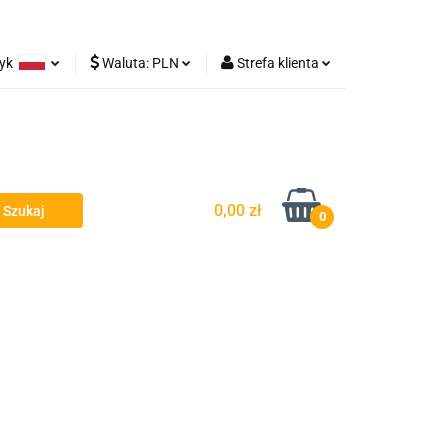
zyk
Waluta:
PLN
Strefa klienta
Lampy robocze
olski
PLN
Zaloguj się
rman
EUR
Zarejestruj się
Dodaj zgłoszenie
0,00 zł
0
y - Owiewki - Spojlery