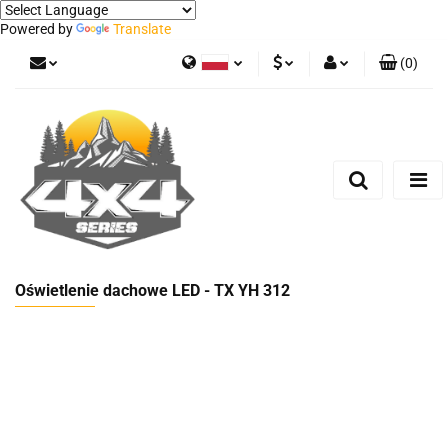
Powered by
Translate
(
0
)
Polski
PLN
Zaloguj się
German
Zarejestruj się
EUR
Dodaj zgłoszenie
Oświetlenie dachowe LED - TX YH 312