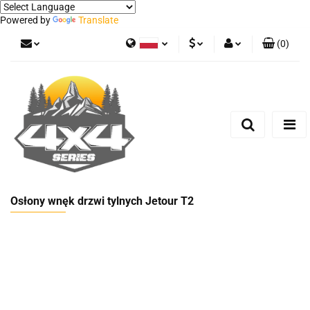
Powered by
Translate
(
0
)
Polski
PLN
Zaloguj się
German
Zarejestruj się
EUR
Dodaj zgłoszenie
Osłony wnęk drzwi tylnych Jetour T2