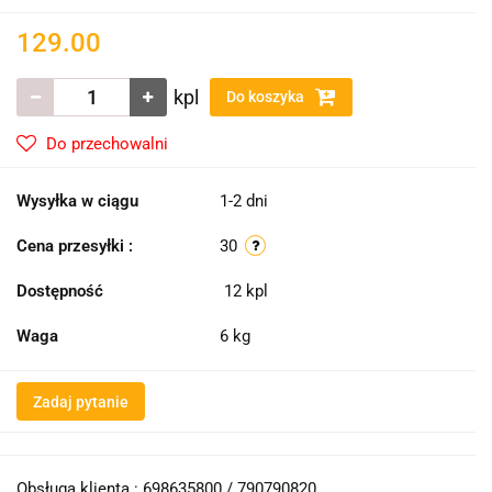
129.00
kpl
Do koszyka
Do przechowalni
Wysyłka w ciągu
1-2 dni
Cena przesyłki :
30
Dostępność
12
kpl
Waga
6 kg
Zadaj pytanie
Obsługa klienta : 698635800 / 790790820