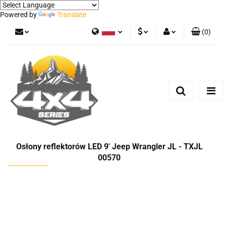
Powered by
Translate
(
0
)
Polski
PLN
Zaloguj się
German
Zarejestruj się
EUR
Dodaj zgłoszenie
Osłony reflektorów LED 9' Jeep Wrangler JL - TXJL
00570