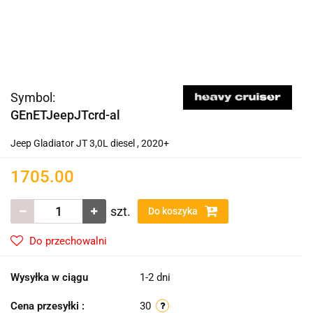
Symbol:
GEnETJeepJTcrd-al
Jeep Gladiator JT 3,0L diesel , 2020+
1705.00
szt.
Do koszyka
Do przechowalni
Wysyłka w ciągu
1-2 dni
Cena przesyłki :
30