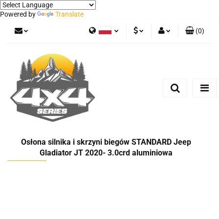
Powered by
Translate
(
0
)
Polski
PLN
Zaloguj się
German
Zarejestruj się
EUR
Dodaj zgłoszenie
Osłona silnika i skrzyni biegów STANDARD Jeep
Gladiator JT 2020- 3.0crd aluminiowa