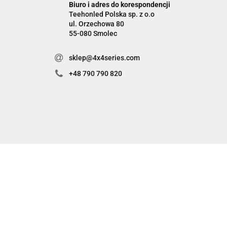
Biuro i adres do korespondencji
Teehonled Polska sp. z o.o
ul. Orzechowa 80
55-080 Smolec
sklep@4x4series.com
+48 790 790 820