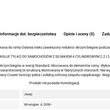
Informacje dot. bezpieczeństwa
Opinie i oceny (0)
Zada
ana do ramy.Osłania nisko zawieszony reduktor skrzyni biegów podczas
 PASUJE TYLKO DO SAMOCHODÓW Z SILNIKIEM 4 CYLINDROWYM 2.2 I 2.0
skrzyni biegów w wersji Standard..Mocowana do elementów ramy. Wykonan
warstwowej ze strukturą.Montowana w fabrycznych otworach. Nie wymag
Heavy Cruiser tworząc pełna i solidną ochronę zespołu napędowego. Waga
Produkt nie posiada homologacji.
Jeep
Wrangler JL 2018-