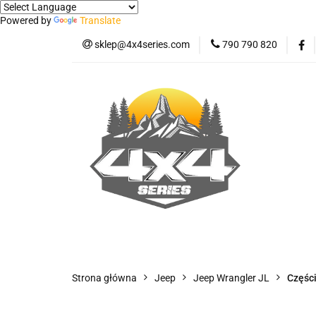
Powered by
Translate
sklep@4x4series.com
790 790 820
Jeep
Pick-up
Osłony - Owiewki - 
Jeep
Pick-up
Jetour T2
Samo
Panele ochronne
Strona główna
Jeep
Jeep Wrangler JL
Częśc