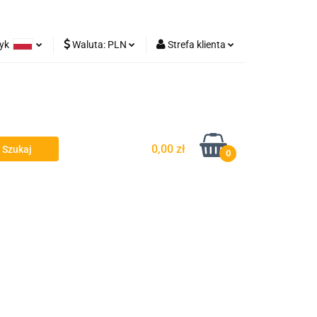
zyk
Waluta:
PLN
Strefa klienta
Lampy robocze
olski
PLN
Zaloguj się
rman
EUR
Zarejestruj się
Dodaj zgłoszenie
0,00 zł
0
y - Owiewki - Spojlery