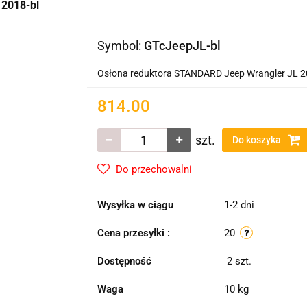
 2018-bl
Symbol:
GTcJeepJL-bl
Osłona reduktora STANDARD Jeep Wrangler JL 2
814.00
szt.
Do koszyka
Do przechowalni
Wysyłka w ciągu
1-2 dni
Cena przesyłki :
20
Dostępność
2
szt.
Waga
10 kg