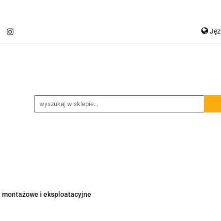
Ję
Jetour T2
Samochody inne
Panele LED
P
Ge
Spojlery
Panele ochronne
chody inne
Panele LED
Lampy robocze
Osłon
i montażowe i eksploatacyjne