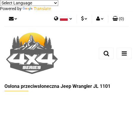
Powered by
Translate
(
0
)
Polski
PLN
Zaloguj się
German
Zarejestruj się
EUR
Dodaj zgłoszenie
Osłona przeciwsłoneczna Jeep Wrangler JL 1101