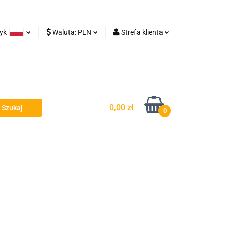
zyk
Waluta:
PLN
Strefa klienta
Lampy robocze
olski
PLN
Zaloguj się
rman
EUR
Zarejestruj się
Dodaj zgłoszenie
0,00 zł
0
y - Owiewki - Spojlery