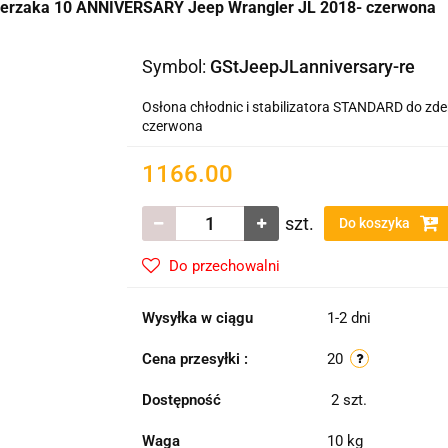
 zderzaka 10 ANNIVERSARY Jeep Wrangler JL 2018- czerwona
Symbol:
GStJeepJLanniversary-re
Osłona chłodnic i stabilizatora STANDARD do z
czerwona
1166.00
szt.
Do koszyka
Do przechowalni
Wysyłka w ciągu
1-2 dni
Cena przesyłki :
20
Dostępność
2
szt.
Waga
10 kg