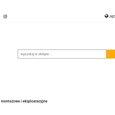
Ję
Jetour T2
Samochody inne
Panele LED
P
Ge
Spojlery
Panele ochronne
chody inne
Panele LED
Lampy robocze
Osłon
i montażowe i eksploatacyjne