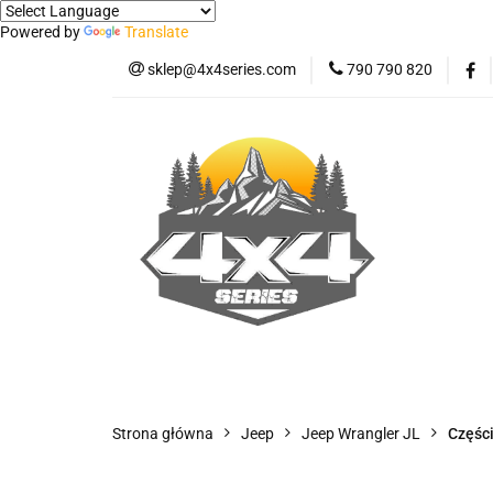
Powered by
Translate
sklep@4x4series.com
790 790 820
Jeep
Pick-up
Osłony - Owiewki - 
Jeep
Pick-up
Jetour T2
Samo
Panele ochronne
Strona główna
Jeep
Jeep Wrangler JL
Częśc