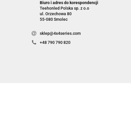
Biuro i adres do korespondencji
Teehonled Polska sp. z o.o
ul. Orzechowa 80
55-080 Smolec
sklep@4x4series.com
+48 790 790 820