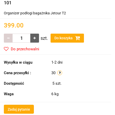
101
Organizer podłogi bagażnika Jetour T2
399.00
szt.
Do koszyka
Do przechowalni
Wysyłka w ciągu
1-2 dni
Cena przesyłki :
30
Dostępność
5
szt.
Waga
6 kg
Zadaj pytanie