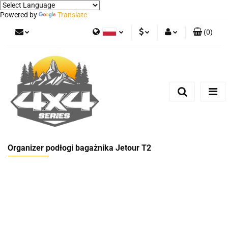
Powered by
Translate
(
0
)
Polski
PLN
Zaloguj się
German
Zarejestruj się
EUR
Dodaj zgłoszenie
Organizer podłogi bagażnika Jetour T2