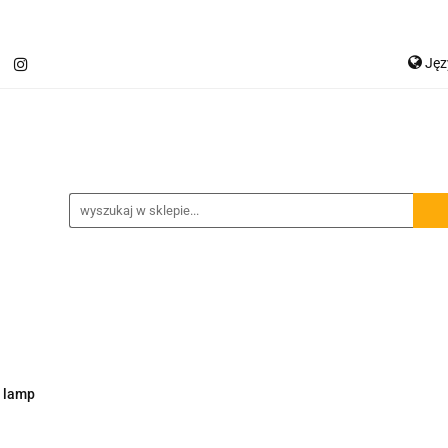
Ję
Jetour T2
Samochody inne
Panele LED
P
Ge
Spojlery
Panele ochronne
chody inne
Panele LED
Lampy robocze
Osłon
 lamp