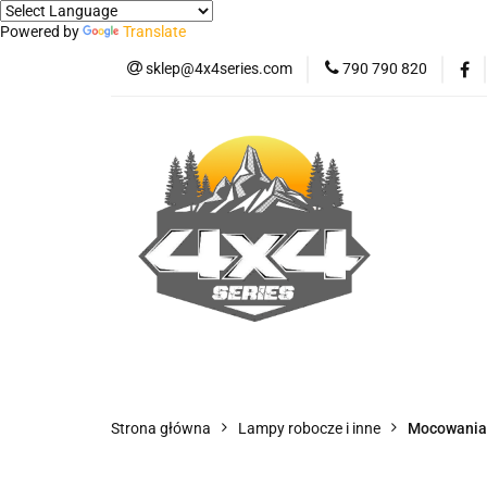
Powered by
Translate
sklep@4x4series.com
790 790 820
Jeep
Pick-up
Osłony - Owiewki - 
Jeep
Pick-up
Jetour T2
Samo
Panele ochronne
Strona główna
Lampy robocze i inne
Mocowania