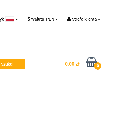
zyk
Waluta:
PLN
Strefa klienta
Lampy robocze
olski
PLN
Zaloguj się
rman
EUR
Zarejestruj się
Dodaj zgłoszenie
0,00 zł
0
y - Owiewki - Spojlery