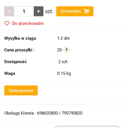
szt.
Do koszyka
Do przechowalni
Wysyłka w ciągu
1-2 dni
Cena przesyłki :
20
Dostępność
2
szt.
Waga
0.15 kg
Zadaj pytanie
Obsługa klienta : 698635800 / 790790820