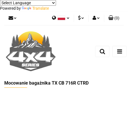
Powered by
Translate
(
0
)
Polski
PLN
Zaloguj się
German
Zarejestruj się
EUR
Dodaj zgłoszenie
Mocowanie bagażnika TX CB 716R CTRD