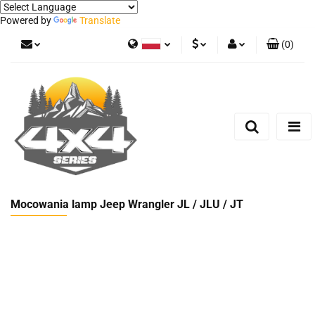
Powered by
Translate
(
0
)
Polski
PLN
Zaloguj się
German
Zarejestruj się
EUR
Dodaj zgłoszenie
Mocowania lamp Jeep Wrangler JL / JLU / JT