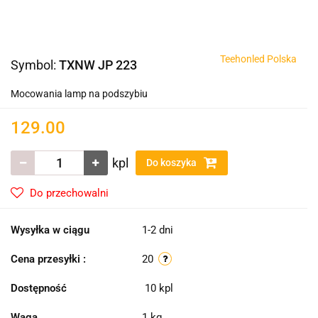
Teehonled Polska
Symbol:
TXNW JP 223
Mocowania lamp na podszybiu
129.00
kpl
Do koszyka
Do przechowalni
Wysyłka w ciągu
1-2 dni
Cena przesyłki :
20
Dostępność
10
kpl
Waga
1 kg