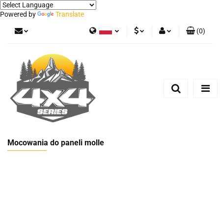
Powered by
Translate
(
0
)
Polski
PLN
Zaloguj się
German
Zarejestruj się
EUR
Dodaj zgłoszenie
Mocowania do paneli molle