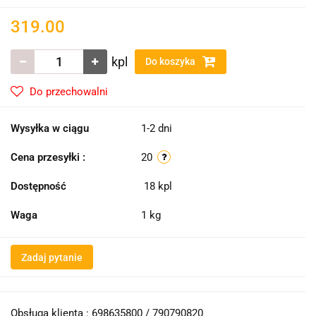
319.00
kpl
Do koszyka
Do przechowalni
Wysyłka w ciągu
1-2 dni
Cena przesyłki :
20
Dostępność
18
kpl
Waga
1 kg
Zadaj pytanie
Obsługa klienta : 698635800 / 790790820