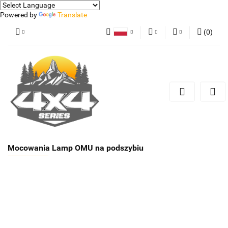
Powered by
Translate
(
0
)
Polski
PLN
Zaloguj się
German
Zarejestruj się
EUR
Dodaj zgłoszenie
Mocowania Lamp OMU na podszybiu