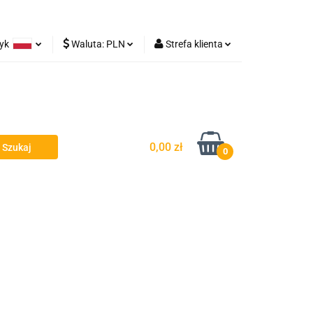
zyk
Waluta:
PLN
Strefa klienta
Lampy robocze
olski
PLN
Zaloguj się
rman
EUR
Zarejestruj się
Dodaj zgłoszenie
0,00 zł
0
y - Owiewki - Spojlery