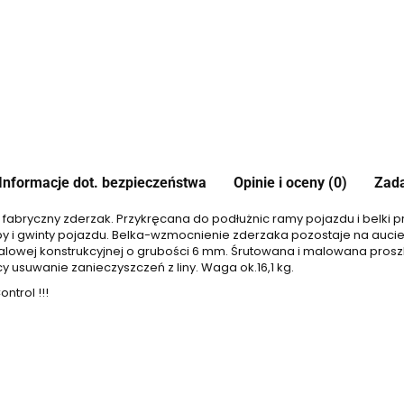
Informacje dot. bezpieczeństwa
Opinie i oceny (0)
Zada
fabryczny zderzak. Przykręcana do podłużnic ramy pojazdu i belki
y i gwinty pojazdu. Belka-wzmocnienie zderzaka pozostaje na aucie 
alowej konstrukcyjnej o grubości 6 mm. Śrutowana i malowana prosz
 usuwanie zanieczyszczeń z liny. Waga ok.16,1 kg.
trol !!!