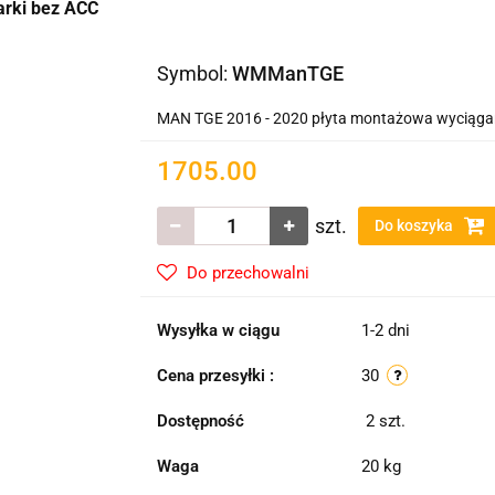
arki bez ACC
Symbol:
WMManTGE
MAN TGE 2016 - 2020 płyta montażowa wyciągar
1705.00
szt.
Do koszyka
Do przechowalni
Wysyłka w ciągu
1-2 dni
Cena przesyłki :
30
Dostępność
2
szt.
Waga
20 kg