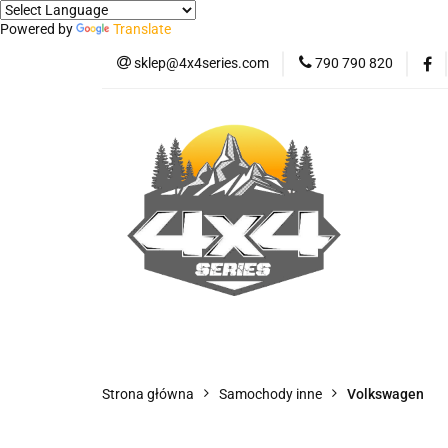
Powered by
Translate
sklep@4x4series.com
790 790 820
Jeep
Pick-up
Osłony - Owiewki - 
Jeep
Pick-up
Jetour T2
Samo
Panele ochronne
Strona główna
Samochody inne
Volkswagen