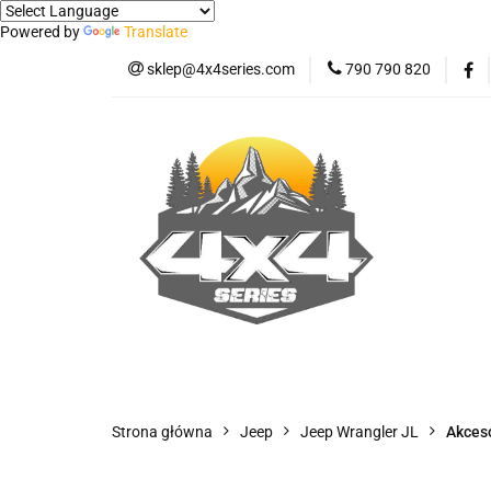
Powered by
Translate
sklep@4x4series.com
790 790 820
Jeep
Pick-up
Osłony - Owiewki - 
Jeep
Pick-up
Jetour T2
Samo
Panele ochronne
Strona główna
Jeep
Jeep Wrangler JL
Akces