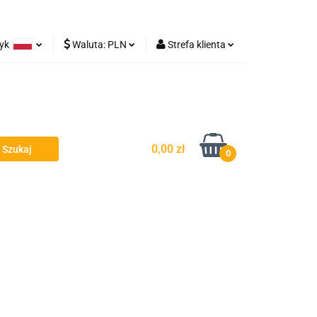
zyk
Waluta:
PLN
Strefa klienta
Lampy robocze
olski
PLN
Zaloguj się
rman
EUR
Zarejestruj się
Dodaj zgłoszenie
0,00 zł
0
y - Owiewki - Spojlery