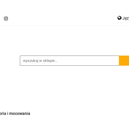
Ję
Jetour T2
Samochody inne
Panele LED
P
Ge
Spojlery
Panele ochronne
chody inne
Panele LED
Lampy robocze
Osłon
oria i mocowania