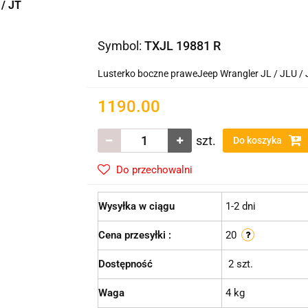
 / JT
Symbol:
TXJL 19881 R
Lusterko boczne praweJeep Wrangler JL / JLU / 
1190.00
szt.
Do koszyka
Do przechowalni
Wysyłka w ciągu
1-2 dni
Cena przesyłki :
20
Dostępność
2
szt.
Waga
4 kg