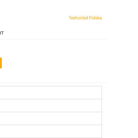
Teehonled Polska
JT