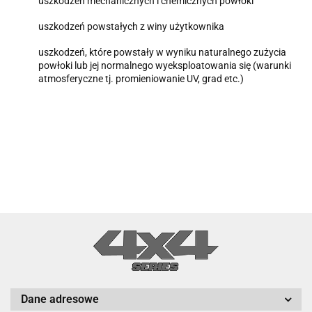
uszkodze
ń
mechanicznych i chemicznych pow
ł
oki
uszkodze
ń
powsta
ł
ych z winy u
ż
ytkownika
uszkodze
ń
,
które
powsta
ł
y
w
wyniku
naturalnego
zu
ż
ycia
pow
ł
oki
lub
jej
normalnego
wyeksploatowania
si
ę
(warunki
atmosferyczne tj. promieniowanie UV, grad etc.)
Dane adresowe