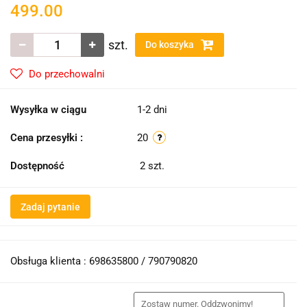
499.00
szt.
Do koszyka
Do przechowalni
Wysyłka w ciągu
1-2 dni
Cena przesyłki :
20
Dostępność
2
szt.
Zadaj pytanie
Obsługa klienta : 698635800 / 790790820