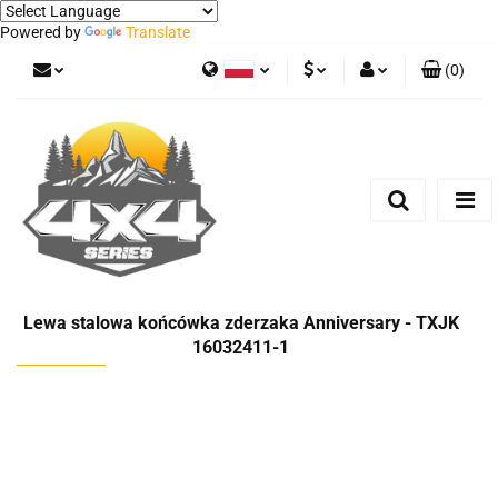
Powered by
Translate
(
0
)
Polski
PLN
Zaloguj się
German
Zarejestruj się
EUR
Dodaj zgłoszenie
Lewa stalowa końcówka zderzaka Anniversary - TXJK
16032411-1