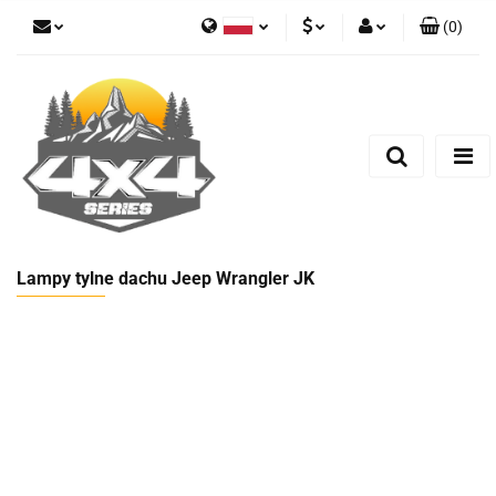
(
0
)
Polski
PLN
Zaloguj się
German
Zarejestruj się
EUR
Dodaj zgłoszenie
Lampy tylne dachu Jeep Wrangler JK