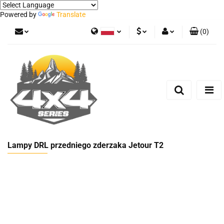
Powered by
Translate
(
0
)
Polski
PLN
Zaloguj się
German
Zarejestruj się
EUR
Dodaj zgłoszenie
Lampy DRL przedniego zderzaka Jetour T2