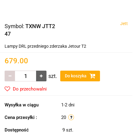
Jett
Symbol:
TXNW JTT2
47
Lampy DRL przedniego zderzaka Jetour T2
679.00
szt.
Do koszyka
Do przechowalni
Wysyłka w ciągu
1-2 dni
Cena przesyłki :
20
Dostępność
9
szt.