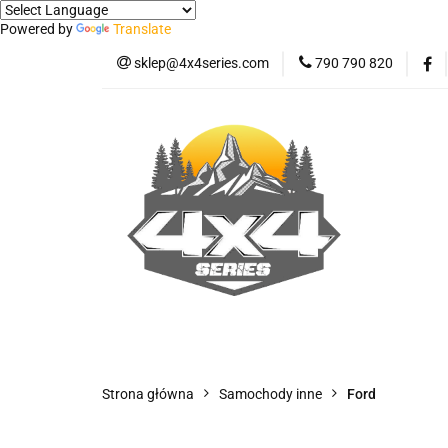
Powered by
Translate
sklep@4x4series.com
790 790 820
Jeep
Pick-up
Osłony - Owiewki - 
Jeep
Pick-up
Jetour T2
Samo
Panele ochronne
Strona główna
Samochody inne
Ford