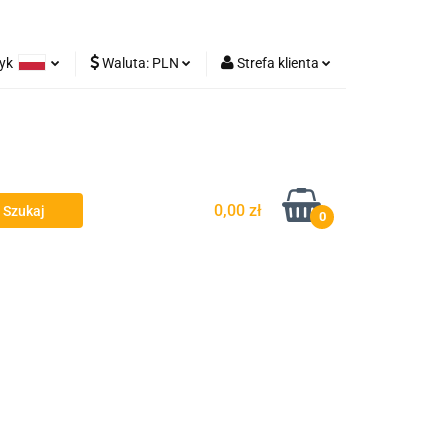
zyk
Waluta:
PLN
Strefa klienta
Lampy robocze
olski
PLN
Zaloguj się
rman
EUR
Zarejestruj się
Dodaj zgłoszenie
0,00 zł
0
y - Owiewki - Spojlery