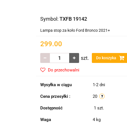
Symbol:
TXFB 19142
Lampa stop za koło Ford Bronco 2021+
299.00
szt.
Do koszyka
Do przechowalni
Wysyłka w ciągu
1-2 dni
Cena przesyłki :
20
Dostępność
1
szt.
Waga
4 kg