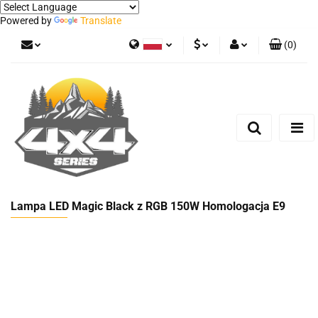
Powered by
Translate
(
0
)
Polski
PLN
Zaloguj się
German
Zarejestruj się
EUR
Dodaj zgłoszenie
Lampa LED Magic Black z RGB 150W Homologacja E9